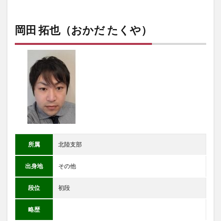
岡田 拓也（おかだ たくや）
所属
北陸支部
出身地
その他
段位
初段
略歴