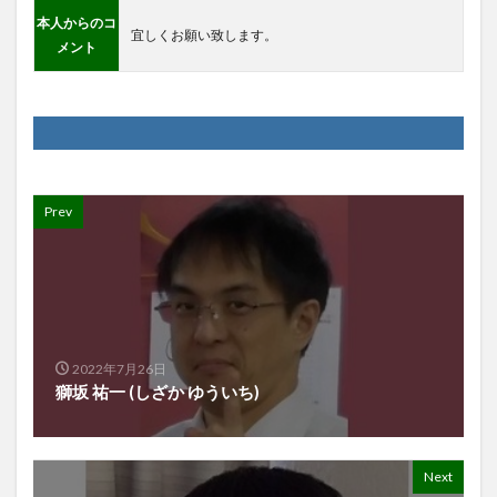
本人からのコ
宜しくお願い致します。
メント
Prev
2022年7月26日
獅坂 祐一 (しざか ゆういち)
Next