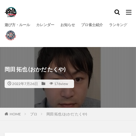
遊び方・ルール
カレンダー
お知らせ
プロ雀士紹介
ランキング
岡田 拓也 (おかだ たくや)
2022年7月26日
176view
HOME
プロ
岡田 拓也 (おかだ たくや)