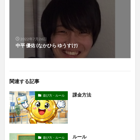
2022年7月26日
中平 優佑 (なかひら ゆうすけ)
関連する記事
課金方法
遊び方・ルール
ルール
遊び方・ルール