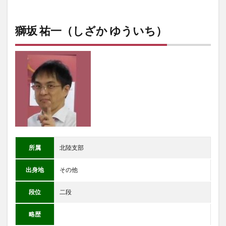
獅坂 祐一（しざか ゆういち）
所属
北陸支部
出身地
その他
段位
二段
略歴