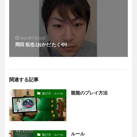
2022年7月26日
岡田 拓也 (おかだ たくや)
関連する記事
龍龍のプレイ方法
遊び方・ルール
ルール
遊び方・ルール