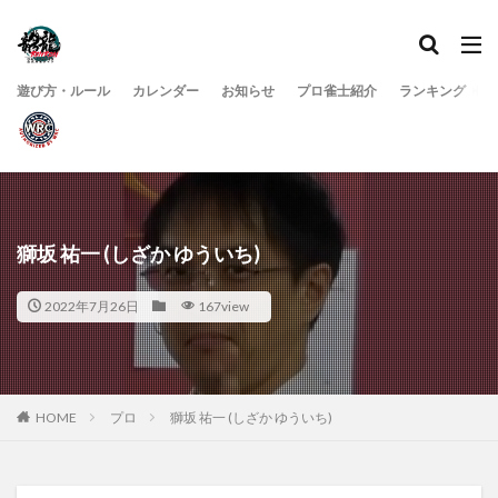
遊び方・ルール
カレンダー
お知らせ
プロ雀士紹介
ランキング
獅坂 祐一 (しざか ゆういち)
2022年7月26日
167view
HOME
プロ
獅坂 祐一 (しざか ゆういち)