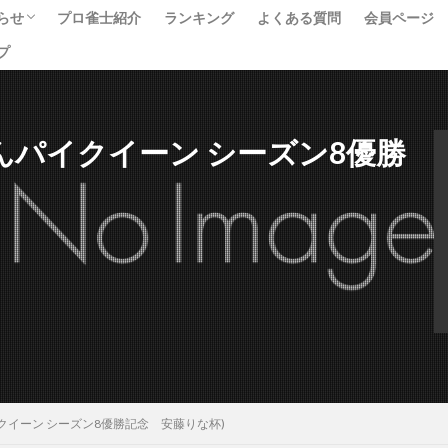
らせ
プロ雀士紹介
ランキング
よくある質問
会員ページ
プ
ベント
ュース
べて
00 (てんパイクイーン シーズン8優勝
 (てんパイクイーン シーズン8優勝記念 安藤りな杯)