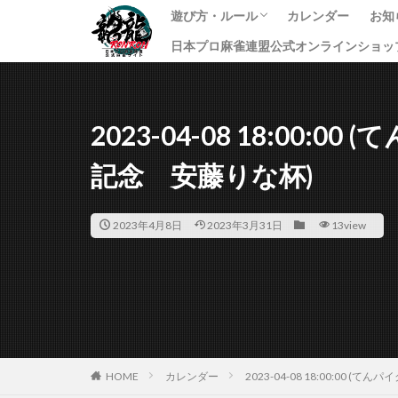
遊び方・ルール
カレンダー
お知
日本プロ麻雀連盟公式オンラインショッ
龍龍のプレイ方法
ルール
課金方法
イ
ニ
す
2023-04-08 18:00:
記念 安藤りな杯)
2023年4月8日
2023年3月31日
13view
HOME
カレンダー
2023-04-08 18:00:00