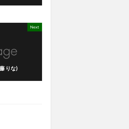
Next
(安藤 りな)