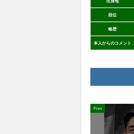
出身地
段位
略歴
本人からのコメント
Prev