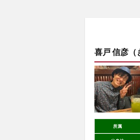
喜戸 信彦（
所属