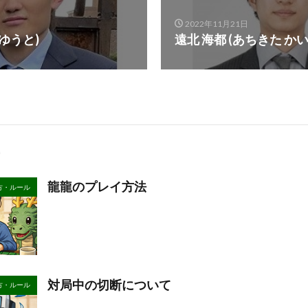
2022年11月21日
 ゆうと)
遠北 海都 (あちきた かい
龍龍のプレイ方法
方・ルール
対局中の切断について
方・ルール