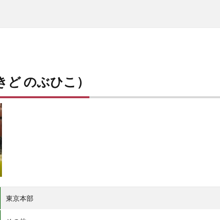
きど のぶひこ）
東京本部