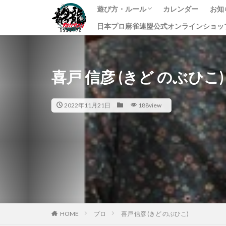
遊び方・ルール
カレンダー
お知
日本プロ麻雀連盟公式オンラインショッ
龍龍のプレイ方法
ルール
課金方法
イ
ニ
す
喜戸 信彦 (きど のぶひこ)
2022年11月21日
188view
HOME
プロ
喜戸 信彦 (きど のぶひこ)