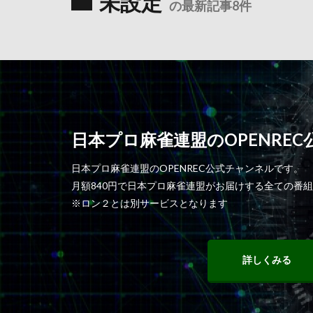
未設定
の最新記事8件
日本プロ麻雀連盟のOPENRE
日本プロ麻雀連盟のOPENREC公式チャンネルです。
月額840円で日本プロ麻雀連盟がお届けする全ての番
※ロン２とは別サービスとなります
詳しくみる