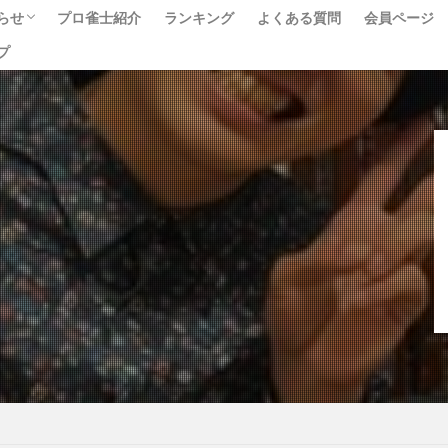
らせ
プロ雀士紹介
ランキング
よくある質問
会員ページ
プ
ベント
ュース
べて