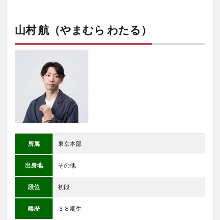
山村 航（やまむら わたる）
所属
東京本部
出身地
その他
段位
初段
略歴
３８期生