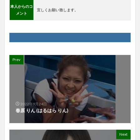
本人からのコ
宜しくお願い致します。
メント
Prev
2022年9月24日
春原 りん (はるはら りん)
Next