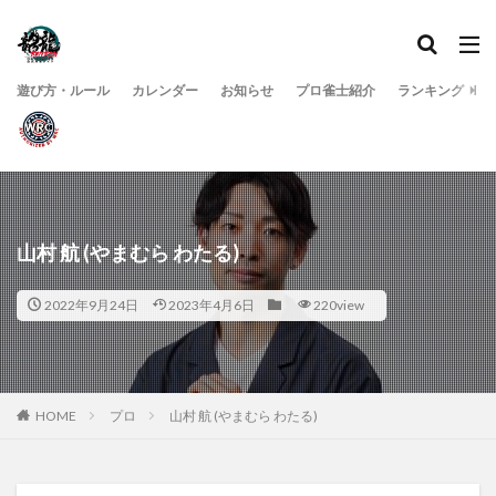
遊び方・ルール
カレンダー
お知らせ
プロ雀士紹介
ランキング
山村 航 (やまむら わたる)
2022年9月24日
2023年4月6日
220view
HOME
プロ
山村 航 (やまむら わたる)