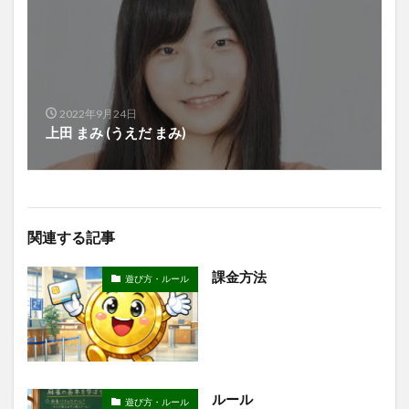
2022年9月24日
上田 まみ (うえだ まみ)
関連する記事
課金方法
遊び方・ルール
ルール
遊び方・ルール