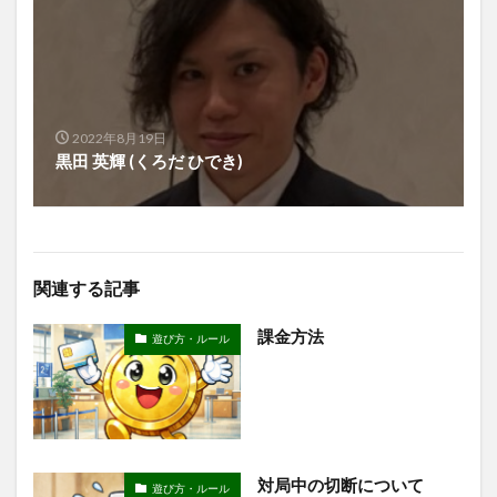
2022年8月19日
黒田 英輝 (くろだ ひでき)
関連する記事
課金方法
遊び方・ルール
対局中の切断について
遊び方・ルール