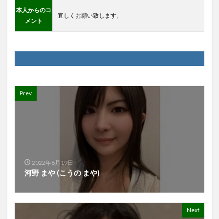
本人からのコ
宜しくお願い致します。
メント
Prev
2022年8月19日
河野 まや (こうの まや)
Next