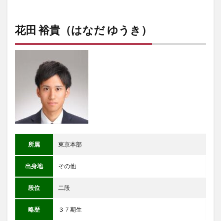
花田 裕貴（はなだ ゆうき）
所属
東京本部
出身地
その他
段位
二段
略歴
３７期生