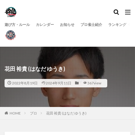
遊び方・ルール
カレンダー
お知らせ
プロ雀士紹介
ランキング
花田 裕貴 (はなだ ゆうき)
2022年8月19日
2024年9月11日
367view
HOME
プロ
花田 裕貴 (はなだ ゆうき)