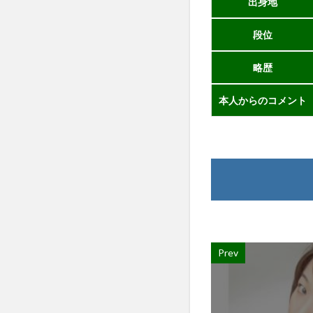
出身地
段位
略歴
本人からのコメント
Prev