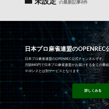
未設定
の最新記事8件
日本プロ麻雀連盟のOPENRE
日本プロ麻雀連盟のOPENREC公式チャンネルです。
月額840円で日本プロ麻雀連盟がお届けする全ての番
※ロン２とは別サービスとなります
詳しくみる