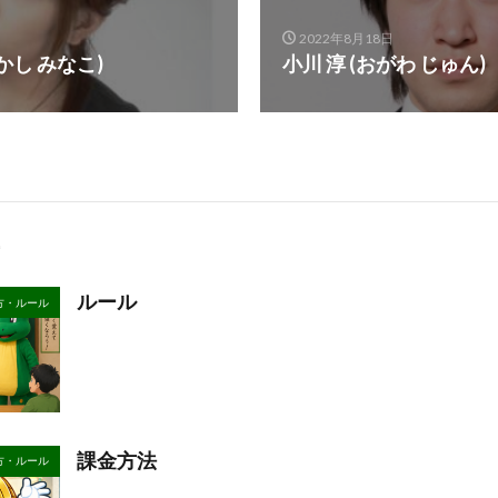
2022年8月18日
かし みなこ)
小川 淳 (おがわ じゅん)
ルール
方・ルール
課金方法
方・ルール