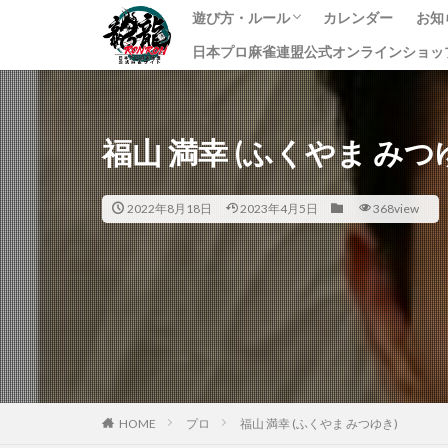
遊び方・ルール
カレンダー
お知
日本プロ麻雀連盟公式オンラインショッ
龍龍のプレイ方法
ルール
課金方法
イ
ニ
す
福山 満幸 (ふくやま みつ
2022年8月18日
2023年4月5日
368view
HOME
プロ
福山 満幸 (ふくやま みつゆき)