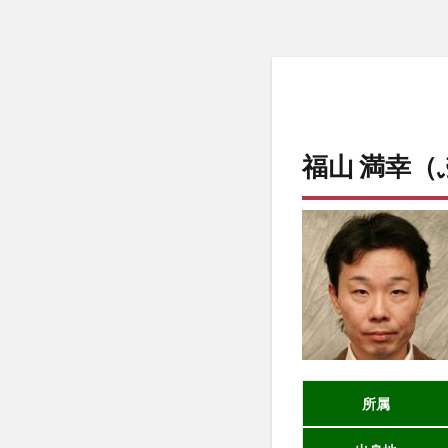
福山 満幸（
所属