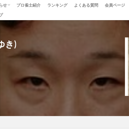
らせ
プロ雀士紹介
ランキング
よくある質問
会員ページ
プ
ベント
ュース
べて
ゆき)