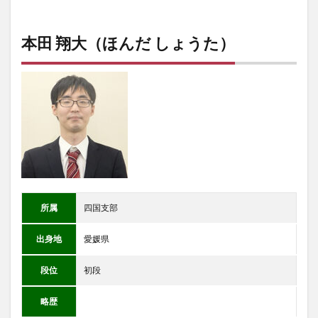
本田 翔大（ほんだ しょうた）
所属
四国支部
出身地
愛媛県
段位
初段
略歴