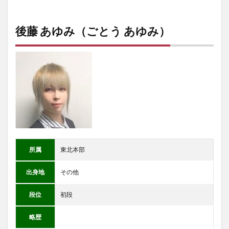
後藤 あゆみ（ごとう あゆみ）
所属
東北本部
出身地
その他
段位
初段
略歴