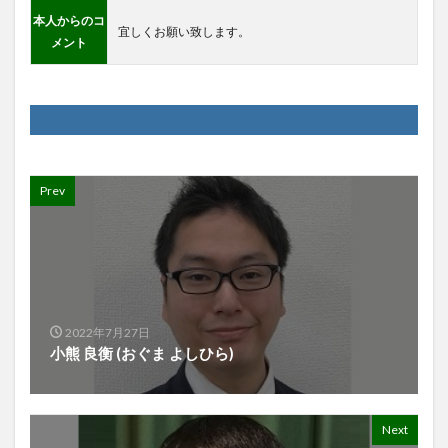
本人からのコ
宜しくお願い致します。
メント
Prev
2022年7月27日
小熊 良衡 (おぐま よしひら)
Next