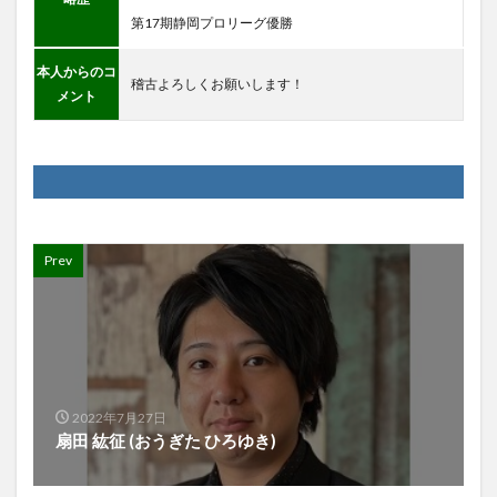
第17期静岡プロリーグ優勝
本人からのコ
稽古よろしくお願いします！
メント
Prev
2022年7月27日
扇田 紘征 (おうぎた ひろゆき)