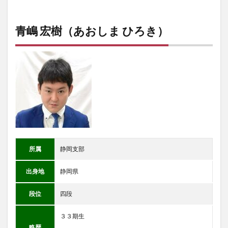
青嶋 宏樹（あおしま ひろき）
所属
静岡支部
出身地
静岡県
段位
四段
３３期生
略歴