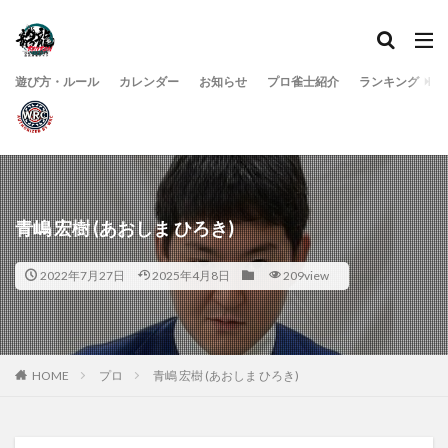
遊び方・ルール
カレンダー
お知らせ
プロ雀士紹介
ランキング
青嶋 宏樹 (あおしま ひろき)
2022年7月27日
2025年4月8日
209view
HOME
プロ
青嶋 宏樹 (あおしま ひろき)