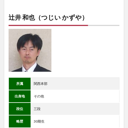
辻井 和也（つじい かずや）
所属
関西本部
出身地
その他
段位
三段
略歴
30期生