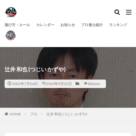
遊び方・ルール
カレンダー
お知らせ
プロ雀士紹介
ランキング
辻井 和也 (つじい かずや)
2022年7月26日
2024年9月22日
84view
HOME
プロ
辻井 和也 (つじい かずや)