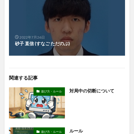
2022年7月26日
砂子 直信 (すなご ただのぶ)
関連する記事
対局中の切断について
遊び方・ルール
ルール
遊び方・ルール