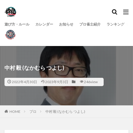
遊び方・ルール
カレンダー
お知らせ
プロ雀士紹介
ランキング
中村 毅 (なかむら つよし)
2022年4月30日
2023年9月3日
246view
HOME
プロ
中村 毅 (なかむら つよし)