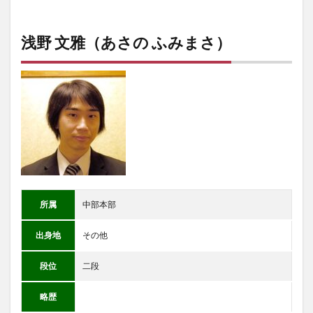
浅野 文雅（あさの ふみまさ）
所属
中部本部
出身地
その他
段位
二段
略歴