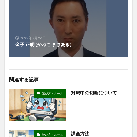
2022年7月26日
金子 正明 (かねこ まさあき)
関連する記事
対局中の切断について
遊び方・ルール
課金方法
遊び方・ルール