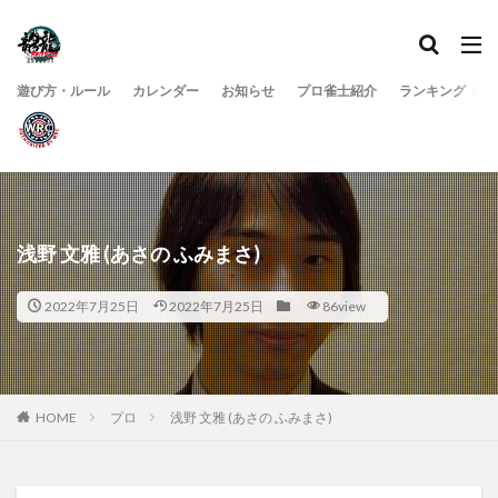
遊び方・ルール
カレンダー
お知らせ
プロ雀士紹介
ランキング
浅野 文雅 (あさの ふみまさ)
2022年7月25日
2022年7月25日
86view
HOME
プロ
浅野 文雅 (あさの ふみまさ)