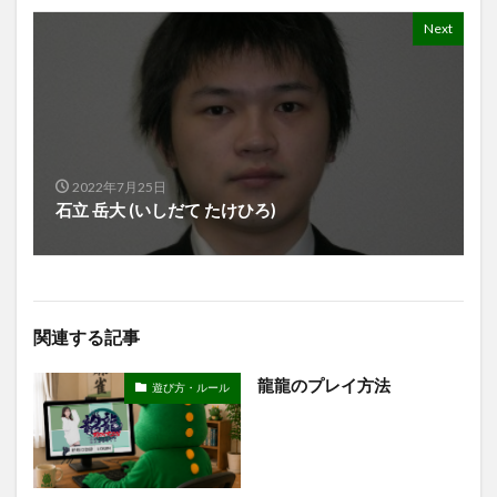
Next
2022年7月25日
石立 岳大 (いしだて たけひろ)
関連する記事
龍龍のプレイ方法
遊び方・ルール