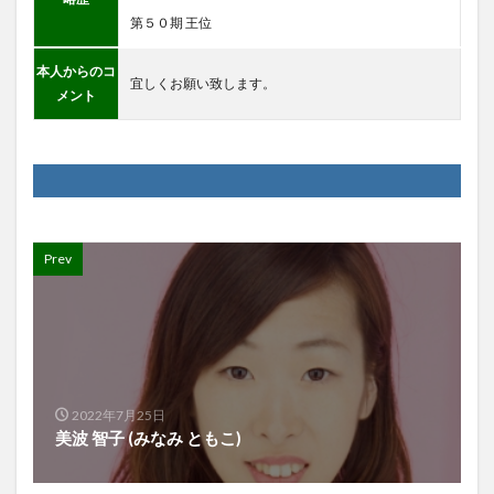
第５０期 王位
本人からのコ
宜しくお願い致します。
メント
Prev
2022年7月25日
美波 智子 (みなみ ともこ)