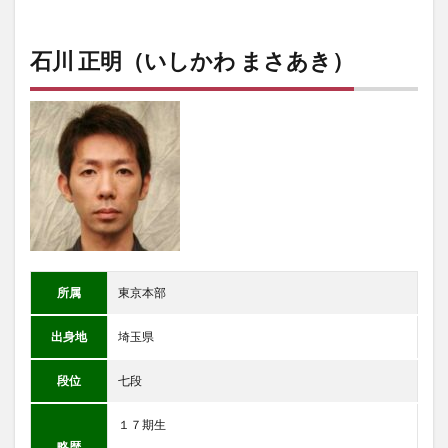
石川 正明（いしかわ まさあき）
所属
東京本部
出身地
埼玉県
段位
七段
１７期生
略歴