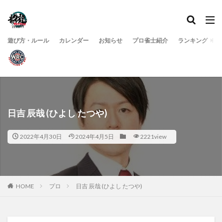
遊び方・ルール
カレンダー
お知らせ
プロ雀士紹介
ランキング
日吉 辰哉 (ひよし たつや)
2022年4月30日
2024年4月5日
2221view
HOME
プロ
日吉 辰哉 (ひよし たつや)