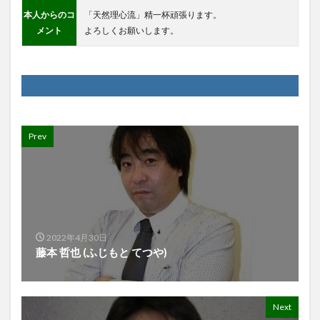
本人からのコ
「天然理心流」精一杯頑張ります。
メント
よろしくお願いします。
Prev
2022年4月30日
藤本 哲也 (ふじもと てつや)
Next