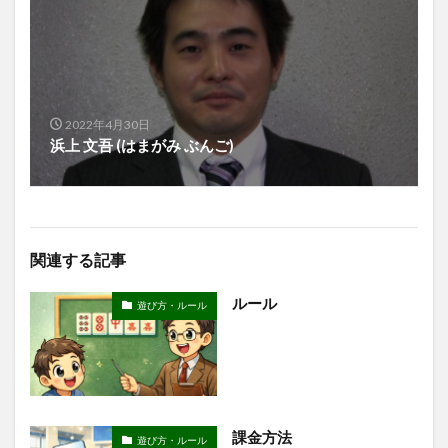
2022年4月30日
浜上 文吾 (はまがみ ぶんご)
関連する記事
ルール
遊び方・ルール
課金方法
遊び方・ルール