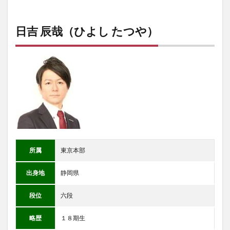
日吉 辰哉（ひよし たつや）
所属
東京本部
出身地
静岡県
段位
六段
略歴
１８期生