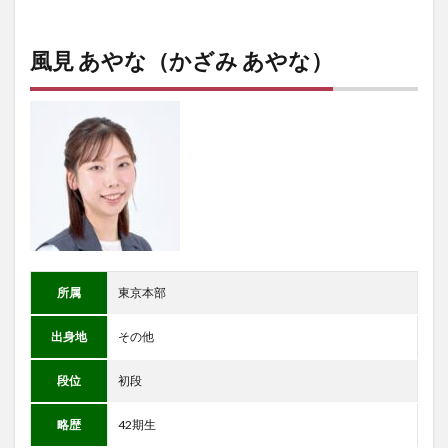
風見 あやな（かざみ あやな）
所属
東京本部
出身地
その他
段位
初段
略歴
42期生