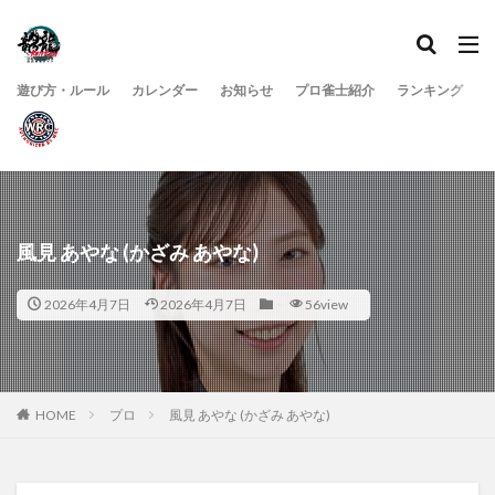
遊び方・ルール
カレンダー
お知らせ
プロ雀士紹介
ランキング
風見 あやな (かざみ あやな)
2026年4月7日
2026年4月7日
56view
HOME
プロ
風見 あやな (かざみ あやな)