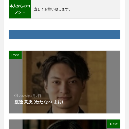
本人からのコ
宜しくお願い致します。
メント
Prev
2026年4月7日
渡邊 真央 (わたなべ まお)
Next