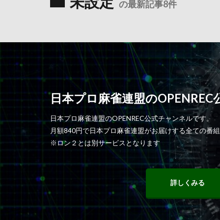
未設定
の最新記事8件
日本プロ麻雀連盟のOPENRE
日本プロ麻雀連盟のOPENREC公式チャンネルです。
月額840円で日本プロ麻雀連盟がお届けする全ての番
※ロン２とは別サービスとなります
詳しくみる