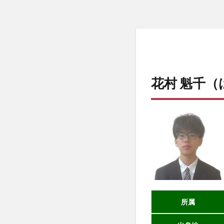
花村 魁千（
所属