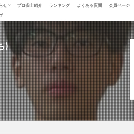
らせ
プロ雀士紹介
ランキング
よくある質問
会員ページ
プ
ベント
ュース
べて
ち)