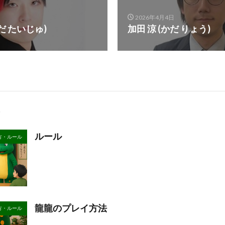
2026年4月4日
だ たいじゅ)
加田 涼 (かだ りょう)
ルール
方・ルール
龍龍のプレイ方法
方・ルール