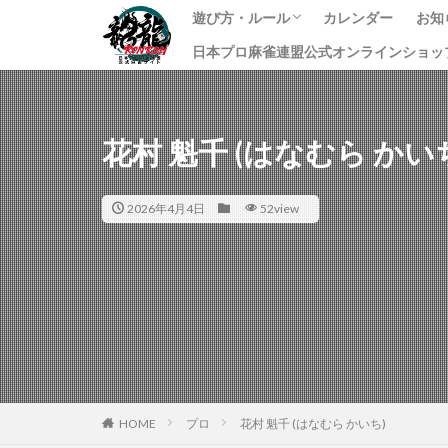
遊び方・ルール
カレンダー
お知
日本プロ麻雀連盟公式オンラインショッ
龍龍のプレイ方法
ルール
課金方法
イ
ニ
す
花村 魁千 (はなむら かい
2026年4月4日
52view
HOME
プロ
花村 魁千 (はなむら かいち)