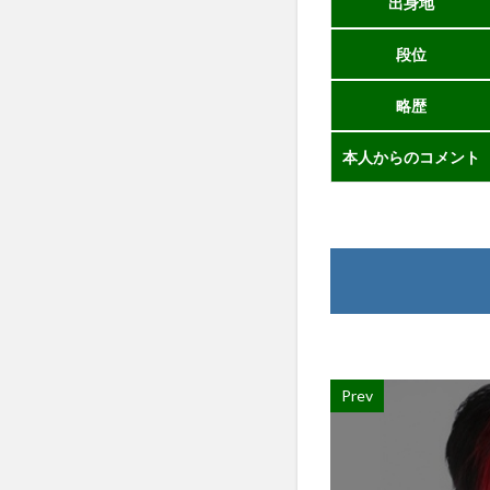
出身地
段位
略歴
本人からのコメント
Prev