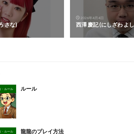
2026年4月4日
ろ さな)
西澤 慶記 (にしざわ よし
ルール
方・ルール
龍龍のプレイ方法
方・ルール