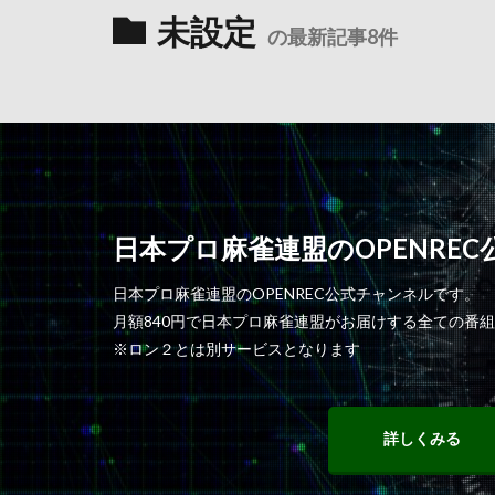
未設定
の最新記事8件
日本プロ麻雀連盟のOPENRE
日本プロ麻雀連盟のOPENREC公式チャンネルです。
月額840円で日本プロ麻雀連盟がお届けする全ての番
※ロン２とは別サービスとなります
詳しくみる