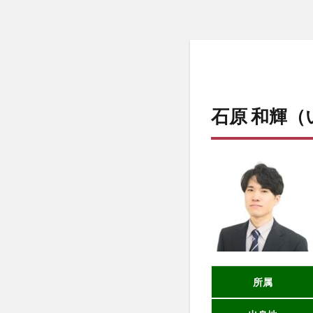
石原 和輝（
所属