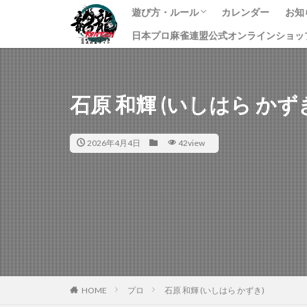
遊び方・ルール
カレンダー
お知
日本プロ麻雀連盟公式オンラインショッ
龍龍のプレイ方法
ルール
課金方法
イ
ニ
す
石原 和輝 (いしはら かず
2026年4月4日
42view
HOME
プロ
石原 和輝 (いしはら かずき)