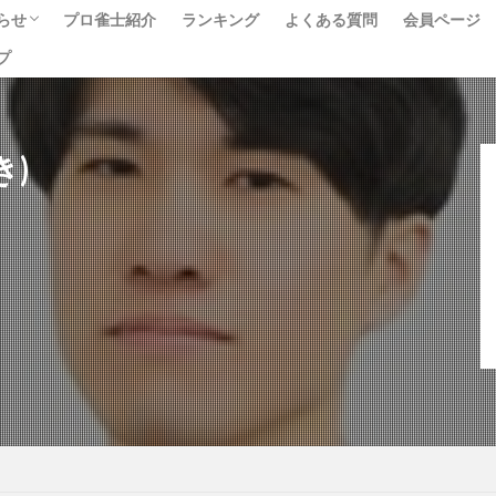
らせ
プロ雀士紹介
ランキング
よくある質問
会員ページ
プ
ベント
ュース
べて
き)