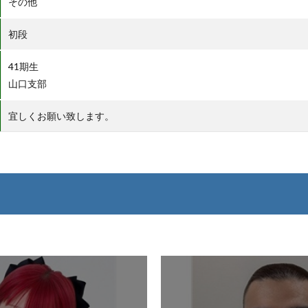
その他
初段
41期生
山口支部
宜しくお願い致します。