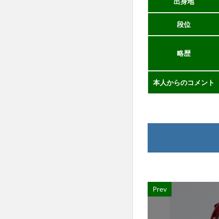
出身地
段位
略歴
本人からのコメント
Prev