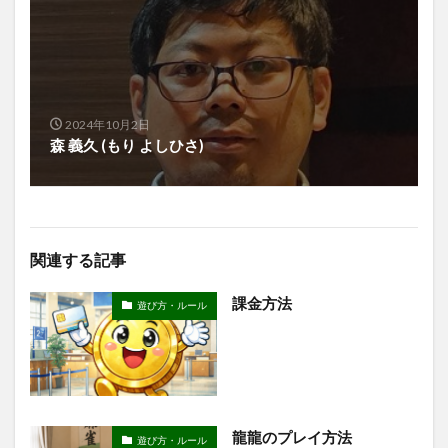
2024年10月2日
森 義久 (もり よしひさ)
関連する記事
課金方法
遊び方・ルール
龍龍のプレイ方法
遊び方・ルール