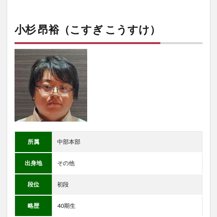
小杉 昂裕（こすぎ こうすけ）
所属
中部本部
出身地
その他
段位
初段
略歴
40期生