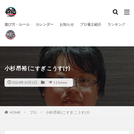
遊び方・ルール
カレンダー
お知らせ
プロ雀士紹介
ランキング
小杉 昂裕 (こすぎ こうすけ)
2024年10月2日
111view
HOME
プロ
小杉 昂裕 (こすぎ こうすけ)