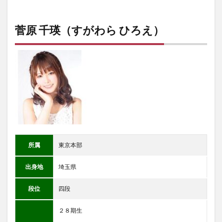
菅原 千瑛（すがわら ひろえ）
所属
東京本部
出身地
埼玉県
段位
四段
２８期生