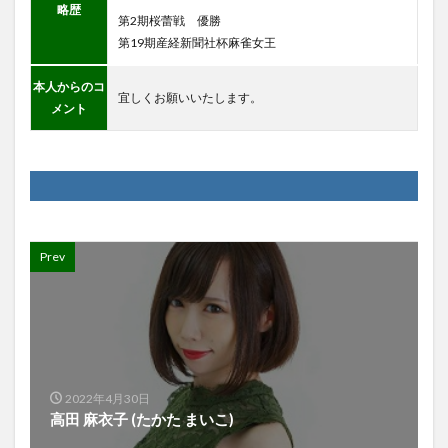
略歴
第2期桜蕾戦 優勝
第19期産経新聞社杯麻雀女王
本人からのコ
宜しくお願いいたします。
メント
Prev
2022年4月30日
高田 麻衣子 (たかた まいこ)