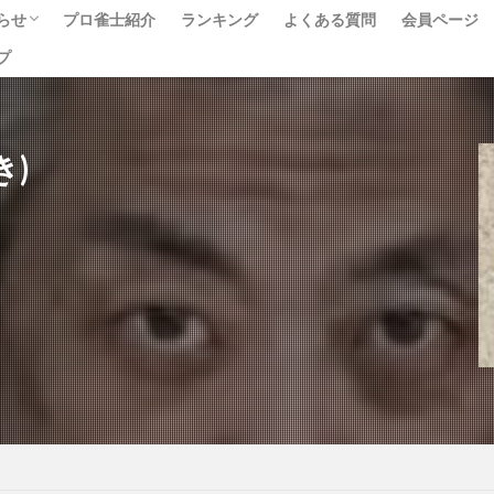
らせ
プロ雀士紹介
ランキング
よくある質問
会員ページ
プ
ベント
ュース
べて
き)