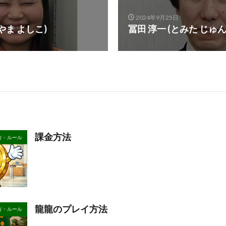
2024年9月25日
やま よしこ)
冨田 淳一 (とみた じゅ
課金方法
方・ルール
龍龍のプレイ方法
方・ルール