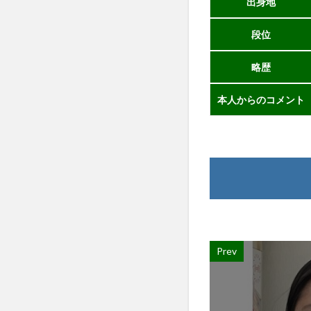
出身地
段位
略歴
本人からのコメント
Prev