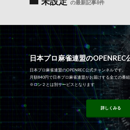
未設定
の最新記事8件
日本プロ麻雀連盟のOPENRE
日本プロ麻雀連盟のOPENREC公式チャンネルです。
月額840円で日本プロ麻雀連盟がお届けする全ての番
※ロン２とは別サービスとなります
詳しくみる