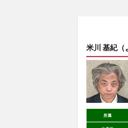
米川 基紀（
所属