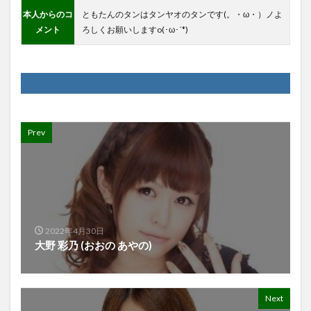
本人からのコ
ともたんのタンはタンヤオのタンです(。・ω・）ノよ
メント
ろしくお願いしますo(･ω･´*)
Prev
2022年4月30日
大野 彩乃 (おおの あやの)
Next