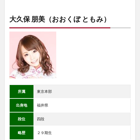
大久保 朋美（おおくぼ ともみ）
所属
東京本部
出身地
福井県
段位
四段
略歴
２９期生