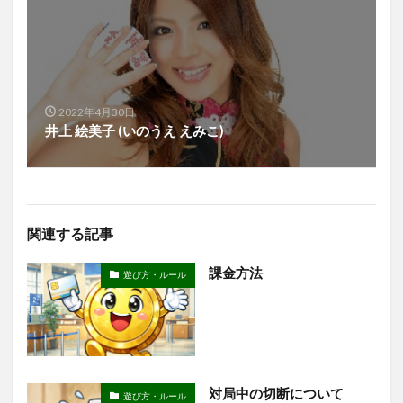
2022年4月30日
井上 絵美子 (いのうえ えみこ)
関連する記事
課金方法
遊び方・ルール
対局中の切断について
遊び方・ルール