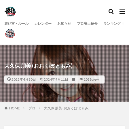
遊び方・ルール
カレンダー
お知らせ
プロ雀士紹介
ランキング
大久保 朋美 (おおくぼ ともみ)
2022年4月30日
2024年9月11日
1038view
HOME
プロ
大久保 朋美 (おおくぼ ともみ)