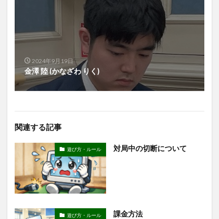
2024年9月19日
金澤 陸 (かなざわ りく)
関連する記事
対局中の切断について
遊び方・ルール
課金方法
遊び方・ルール