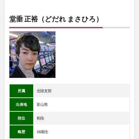
堂垂 正裕（どだれ まさひろ）
所属
北陸支部
出身地
富山県
段位
初段
略歴
38期生