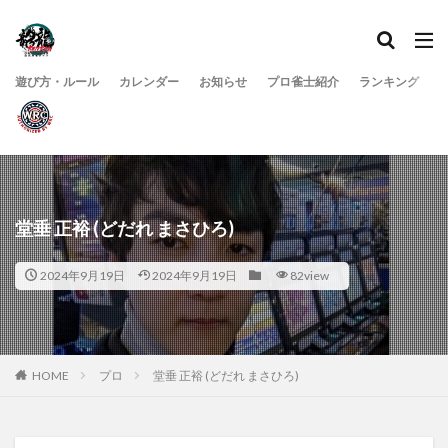
遊び方・ルール
カレンダー
お知らせ
プロ雀士紹介
ランキング
堂垂 正裕 (どだれ まさひろ)
2024年9月19日
2024年9月19日
82view
HOME
プロ
堂垂 正裕 (どだれ まさひろ)