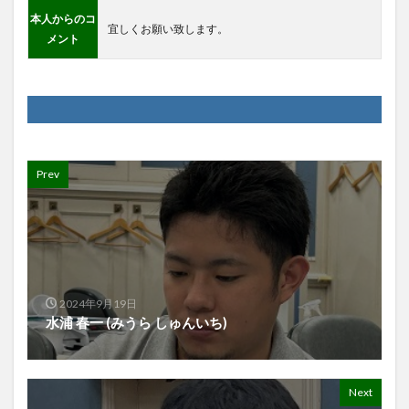
本人からのコ
宜しくお願い致します。
メント
Prev
2024年9月19日
水浦 春一 (みうら しゅんいち)
Next