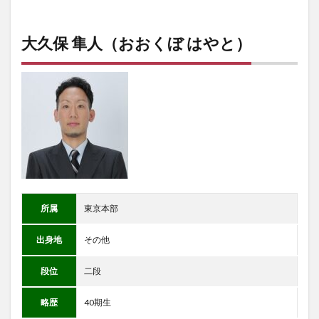
大久保 隼人（おおくぼ はやと）
所属
東京本部
出身地
その他
段位
二段
略歴
40期生