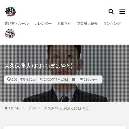
遊び方・ルール
カレンダー
お知らせ
プロ雀士紹介
ランキング
大久保 隼人 (おおくぼ はやと)
2024年8月21日
2025年9月10日
196view
HOME
プロ
大久保 隼人 (おおくぼ はやと)