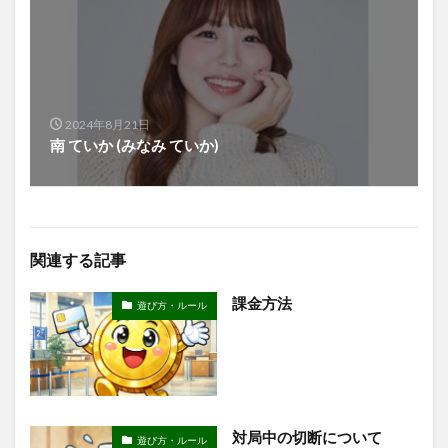
2024年8月21日
南 ていか (みなみ ていか)
関連する記事
課金方法
遊び方・ルール
対局中の切断について
遊び方・ルール