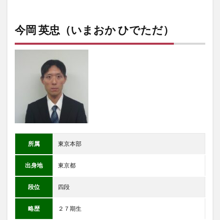
今岡 英忠（いまおか ひでただ）
所属
東京本部
出身地
東京都
段位
四段
略歴
２７期生