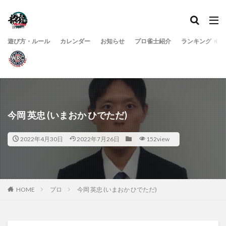
遊び方・ルール
カレンダー
お知らせ
プロ雀士紹介
ランキング
今岡 英忠 (いまおか ひでただ)
2022年4月30日
2022年7月26日
152view
HOME
プロ
今岡 英忠 (いまおか ひでただ)