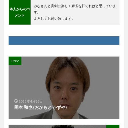
みなさんと真剣に楽しく麻雀を打てればと思っていま
本人からのコ
す。
メント
よろしくお願い致します。
Prev
2022年4月30日
岡本 和也 (おかもと かずや)