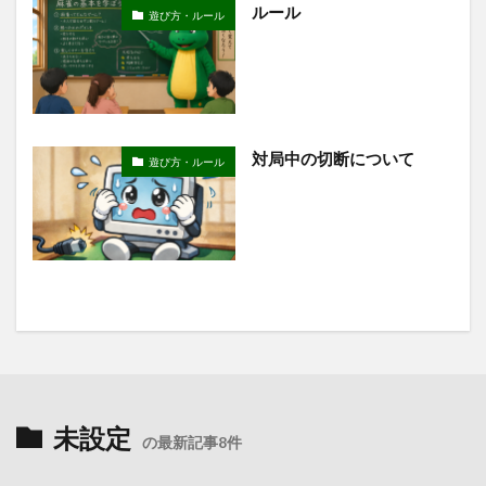
ルール
遊び方・ルール
対局中の切断について
遊び方・ルール
未設定
の最新記事8件