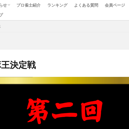
らせ
プロ雀士紹介
ランキング
よくある質問
会員ページ
プ
ベント
ュース
べて
戦
麻王決定戦