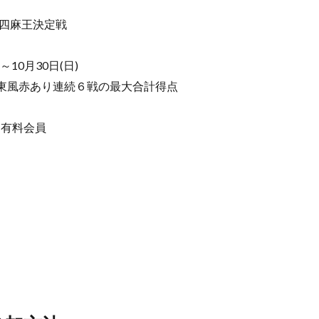
四麻王決定戦
)～10月30日(日)
ち東風赤あり連続６戦の最大合計得点
２有料会員