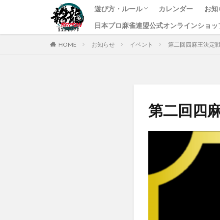
遊び方・ルール
カレンダー
お知
日本プロ麻雀連盟公式オンラインショッ
龍龍のプレイ方法
ルール
課金方法
イ
ニ
す
HOME
お知らせ
イベント
第二回四麻王決定
第二回四