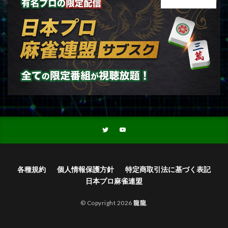
各種規約
個人情報保護方針
特定商取引法に基づく表記
日本プロ麻雀連盟
© Copyright 2026
龍龍
.