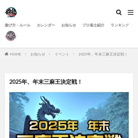
遊び方・ルール
カレンダー
お知らせ
プロ雀士紹介
ランキング
HOME
お知らせ
イベント
2025年、年末三麻王決定戦！
2025年、年末三麻王決定戦！