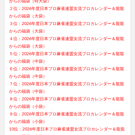
からの福袋（特大袋）
２位：2026年度日本プロ麻雀連盟女流プロカレンダー＆龍龍
からの福袋（大袋）
３位：2026年度日本プロ麻雀連盟女流プロカレンダー＆龍龍
からの福袋（大袋）
４位：2026年度日本プロ麻雀連盟女流プロカレンダー＆龍龍
からの福袋（大袋）
５位：2026年度日本プロ麻雀連盟女流プロカレンダー＆龍龍
からの福袋（中袋）
６位：2026年度日本プロ麻雀連盟女流プロカレンダー＆龍龍
からの福袋（中袋）
７位：2026年度日本プロ麻雀連盟女流プロカレンダー＆龍龍
からの福袋（中袋）
８位：2026年度日本プロ麻雀連盟女流プロカレンダー＆龍龍
からの福袋（小袋）
９位：2026年度日本プロ麻雀連盟女流プロカレンダー＆龍龍
からの福袋（小袋）
10位：2026年度日本プロ麻雀連盟女流プロカレンダー＆龍龍