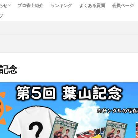
らせ
プロ雀士紹介
ランキング
よくある質問
会員ページ
プ
ベント
ュース
べて
山記念