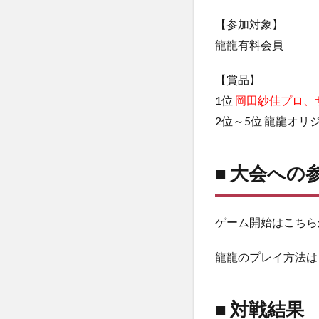
【参加対象】
龍龍有料会員
【賞品】
1位
岡田紗佳プロ、
2位～5位 龍龍オ
■ 大会への
ゲーム開始はこちら
龍龍のプレイ方法は
■ 対戦結果