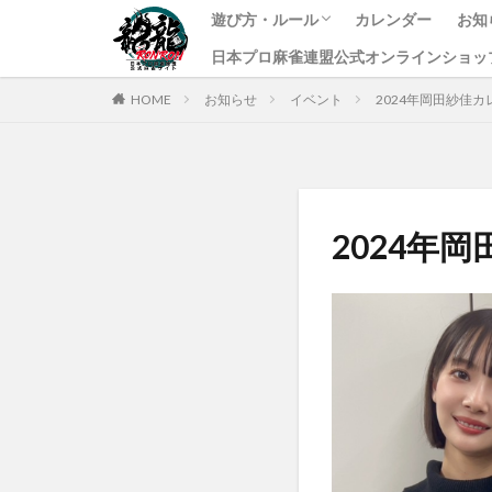
遊び方・ルール
カレンダー
お知
日本プロ麻雀連盟公式オンラインショッ
龍龍のプレイ方法
ルール
課金方法
イ
ニ
す
HOME
お知らせ
イベント
2024年岡田紗佳
2024年