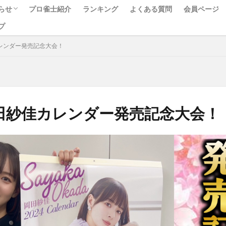
らせ
プロ雀士紹介
ランキング
よくある質問
会員ページ
プ
ベント
ュース
べて
カレンダー発売記念大会！
岡田紗佳カレンダー発売記念大会！