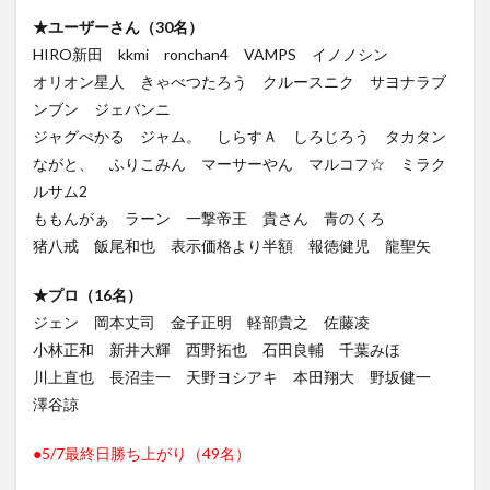
★ユーザーさん（30名）
HIRO新田 kkmi ronchan4 VAMPS イノノシン
オリオン星人 きゃべつたろう クルースニク サヨナラブ
ンブン ジェバンニ
ジャグぺかる ジャム。 しらすＡ しろじろう タカタン
ながと、 ふりこみん マーサーやん マルコフ☆ ミラク
ルサム2
ももんがぁ ラーン 一撃帝王 貴さん 青のくろ
猪八戒 飯尾和也 表示価格より半額 報徳健児 龍聖矢
★プロ（16名）
ジェン 岡本丈司 金子正明 軽部貴之 佐藤凌
小林正和 新井大輝 西野拓也 石田良輔 千葉みほ
川上直也 長沼圭一 天野ヨシアキ 本田翔大 野坂健一
澤谷諒
●5/7最終日勝ち上がり（49名）