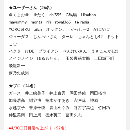
★ユーザーさん（26名）
＠くまお＠ ＠たく chi555 G馬場 Hinaboo
mayummy monta riri royal365 te-radia
YOROSIKU zilch オックン。 かっしー2 がぼがぼ
ジューダス じんべいさん ターレ ちゃんとも42 ドット
こむ
ハクタ ひDE ブライアン べんけいさん まさこんが123
メイジメイジ ゆるもたん。 玉袋裏筋太郎 上田城下町
飛龍新一
夢乃史成男
★プロ（24名）
ガース 井上絵美子 井上泰秀 岡田啓佑 岡田拓也
加藤浩高 紺谷博 笹木かずあき 宍戸涼 神威
水越京子 菅原千瑛 青山めぐみ 谷古宇高也 竹田巧
仲里美南 田上周 徳永英二 冨田久志
●4/30二日目勝ち上がり（52名）