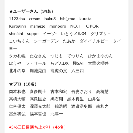
★ユーザーさん（34名）
1123cba cream haku3 hibi_rmo kurata
Kuroginn mamezo monoqro NO.Ⅰ OPQR_
shinichi suppe イーソ- いとうメル04 グリズリ－
こいちくん シーガーデン たあか ダイイチルビー タイ
ヨー
タカ札幌 たなさん つじも てつりん ひかまゆのん
ぼうや ラ・サール らどんDX 極SAI 大華火櫻井
北斗の拳 堀池晃由 龍虎の父 六三四
★プロ（18名）
岡本和也 喜多剛士 古本和宏 吾妻さおり 高橋慧
高橋大輔 高良匡史 黒石翔 黒木真生 山井弘
仁科優太 瀧澤光太郎 鶴浩昭 渡邉浩史郎 南和之
冨永将弘 福本哲也 北淳一
●5/6三日目勝ち上がり（46名）