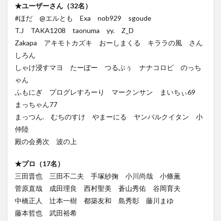
★ユーザーさん（32名）
#ほだ @エルとも Exa nob929 sgoude
T.J TAKA1208 taonuma yy. Z_D
Zakapa アキモトカズキ おーしまくる キララの風 さん
しろん
しゃけ浸すマヨ たーぼー つるぷぅ ナナコロビ のっち
ゃん
ふもにぎ プログレすろーり マークンサン まいちぃ69
まっちゃん77
まっつん. むちのすけ やまーにる ヤンバルクイタン 小
仲陸
殿の会勇次 波の上
★プロ（17名）
三田晋也 三田不二夫 手塚紗掬 小川尚哉 小條薫
菅原直哉 成田理良 西村聖美 蒼山秀佑 谷岡育夫
中橋正人 辻本一樹 都築友和 島秀彰 藤川まゆ
藤本哲也 武田裕希