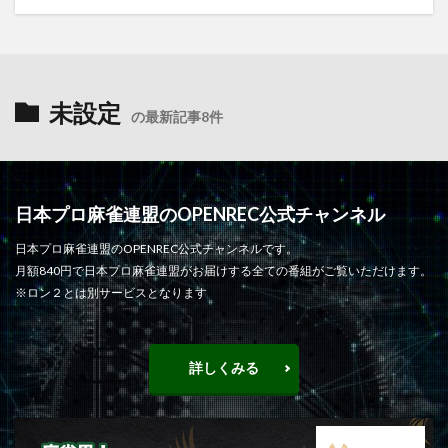
未設定
の最新記事8件
日本プロ麻雀連盟のOPENREC公式チャンネル
日本プロ麻雀連盟のOPENREC公式チャンネルです。
月額840円で日本プロ麻雀連盟がお届けする全ての番組がご覧いただけます。
※ロン２とは別サービスとなります
詳しくみる