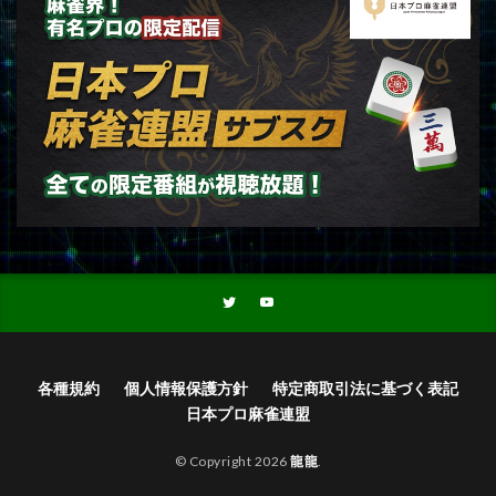
各種規約
個人情報保護方針
特定商取引法に基づく表記
日本プロ麻雀連盟
© Copyright 2026
龍龍
.