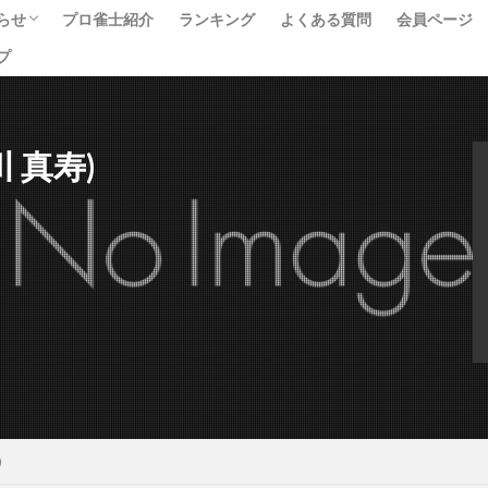
らせ
プロ雀士紹介
ランキング
よくある質問
会員ページ
プ
ベント
ュース
べて
猿川 真寿)
)