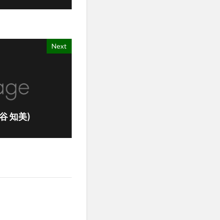
Next
(古谷 知美)