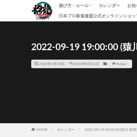
遊び方・ルール
カレンダー
お知
日本プロ麻雀連盟公式オンラインショッ
龍龍のプレイ方法
ルール
課金方法
イ
ニ
す
2022-09-19 19:00:00 (
2022年9月19日
2022年8月31日
9view
HOME
カレンダー
2022-09-19 19:00:00 (猿川 真寿