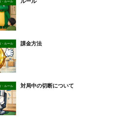
ルール
方・ルール
課金方法
方・ルール
対局中の切断について
方・ルール