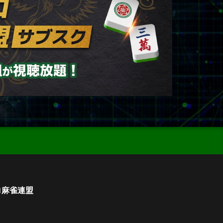
ロ麻雀連盟