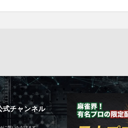
C公式チャンネル
組がご覧いただけます。