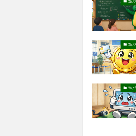
遊び
遊び
遊び