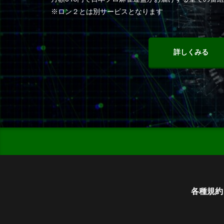
※ロン２とは別サービスとなります
詳しくみる
各種規約