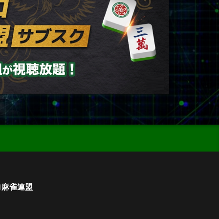
ロ麻雀連盟