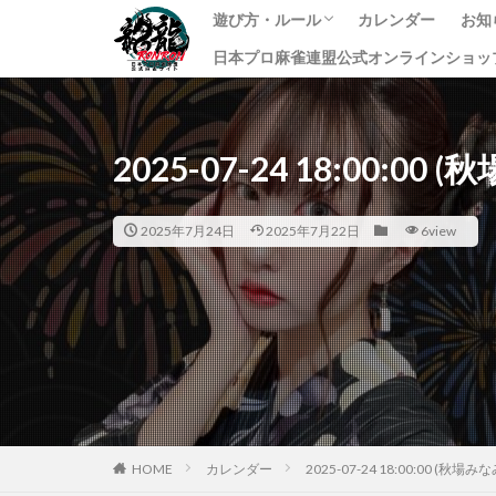
遊び方・ルール
カレンダー
お知
日本プロ麻雀連盟公式オンラインショッ
龍龍のプレイ方法
ルール
課金方法
イ
ニ
す
2025-07-24 18:00:
2025年7月24日
2025年7月22日
6view
HOME
カレンダー
2025-07-24 18:00:00 (