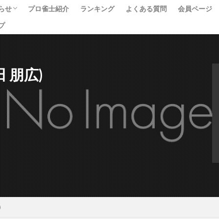
らせ
プロ雀士紹介
ランキング
よくある質問
会員ページ
プ
ベント
ュース
べて
本田 朋広)
)