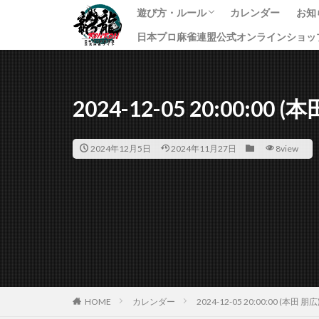
遊び方・ルール
カレンダー
お知
日本プロ麻雀連盟公式オンラインショッ
龍龍のプレイ方法
ルール
課金方法
イ
ニ
す
2024-12-05 20:00:00 (
2024年12月5日
2024年11月27日
8view
HOME
カレンダー
2024-12-05 20:00:00 (本田 朋広