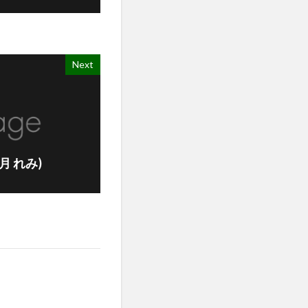
Next
(大月 れみ)