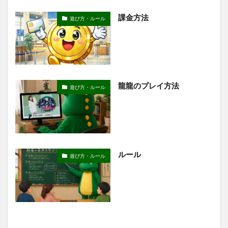
課金方法
遊び方・ルール
龍龍のプレイ方法
遊び方・ルール
ルール
遊び方・ルール