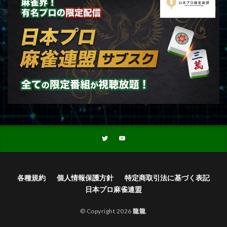
各種規約
個人情報保護方針
特定商取引法に基づく表記
日本プロ麻雀連盟
© Copyright 2026
龍龍
.