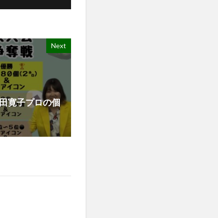
Next
00 (太田寛子プロの個