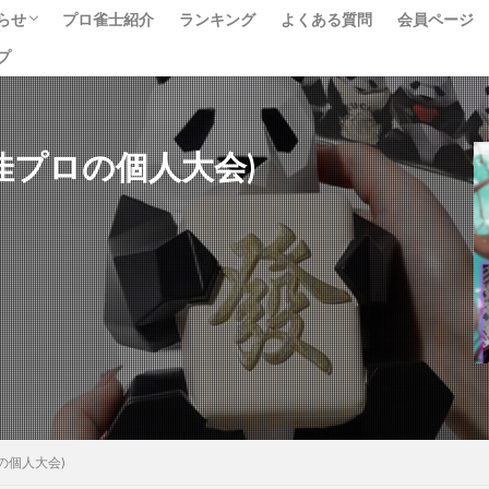
らせ
プロ雀士紹介
ランキング
よくある質問
会員ページ
プ
ベント
ュース
べて
0 (李佳プロの個人大会)
佳プロの個人大会)