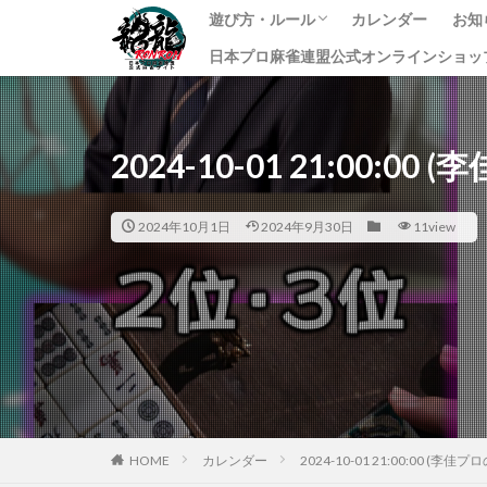
遊び方・ルール
カレンダー
お知
日本プロ麻雀連盟公式オンラインショッ
龍龍のプレイ方法
ルール
課金方法
イ
ニ
す
2024-10-01 21:00:0
2024年10月1日
2024年9月30日
11view
HOME
カレンダー
2024-10-01 21:00:00 (李