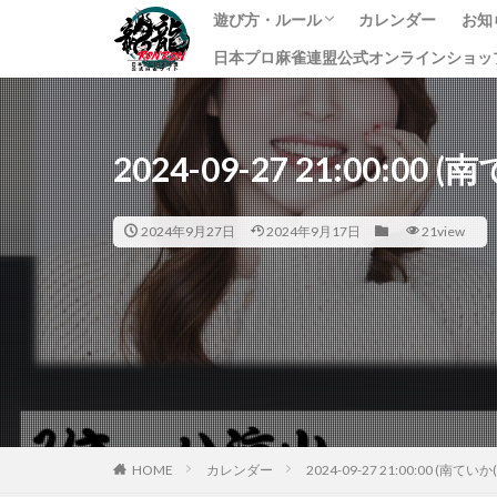
遊び方・ルール
カレンダー
お知
日本プロ麻雀連盟公式オンラインショッ
龍龍のプレイ方法
ルール
課金方法
イ
ニ
す
2024-09-27 21:00:
2024年9月27日
2024年9月17日
21view
HOME
カレンダー
2024-09-27 21:00:00 (南