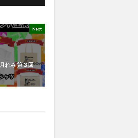
Next
0 (大月れみ 第３回