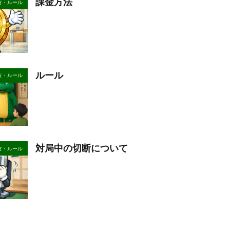
課金方法
方・ルール
ルール
方・ルール
対局中の切断について
方・ルール