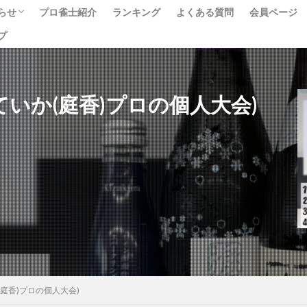
らせ
プロ雀士紹介
ランキング
よくある質問
会員ページ
プ
ベント
ュース
べて
00 (南ていか(庭香)プロの個人大会)
ていか(庭香)プロの個人大会)