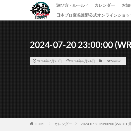
遊び方・ルール
カレンダー
お知
日本プロ麻雀連盟公式オンラインショッ
龍龍のプレイ方法
ルール
課金方法
イ
ニ
す
2024-07-20 23:00:00 (
2024年7月20日
2024年6月24日
9view
HOME
カレンダー
2024-07-20 23:00:00 (WROTL