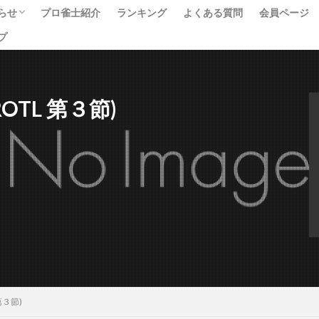
らせ
プロ雀士紹介
ランキング
よくある質問
会員ページ
プ
ベント
ュース
べて
WROTL 第３節)
 第３節)