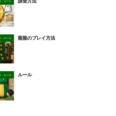
課金方法
方・ルール
龍龍のプレイ方法
方・ルール
ルール
方・ルール