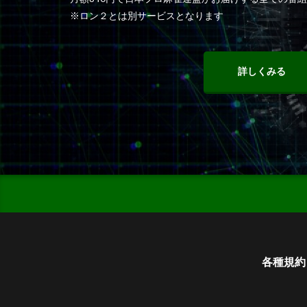
※ロン２とは別サービスとなります
詳しくみる
各種規約