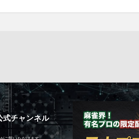
C公式チャンネル
組がご覧いただけます。