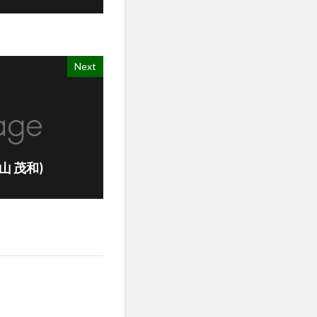
Next
(森山 茂和)