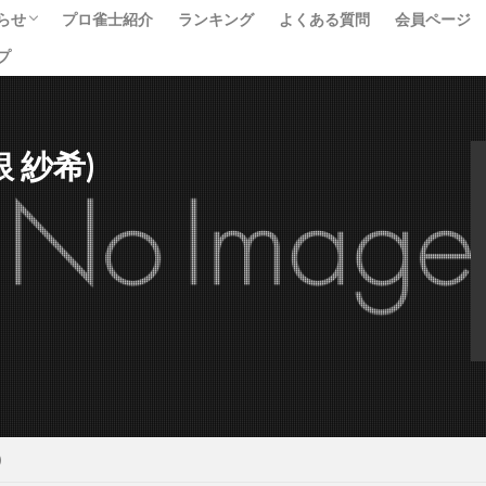
らせ
プロ雀士紹介
ランキング
よくある質問
会員ページ
プ
ベント
ュース
べて
白銀 紗希)
)