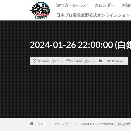
遊び方・ルール
カレンダー
お知
日本プロ麻雀連盟公式オンラインショッ
龍龍のプレイ方法
ルール
課金方法
イ
ニ
す
2024-01-26 22:00:00 (
2024年1月26日
2024年1月22日
12view
HOME
カレンダー
2024-01-26 22:00:00 (白銀 紗希