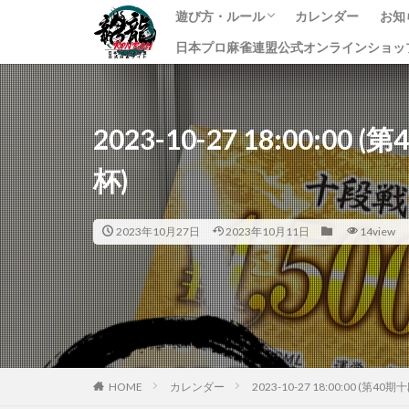
遊び方・ルール
カレンダー
お知
日本プロ麻雀連盟公式オンラインショッ
龍龍のプレイ方法
ルール
課金方法
イ
ニ
す
2023-10-27 18:00:
杯)
2023年10月27日
2023年10月11日
14view
HOME
カレンダー
2023-10-27 18:00:00 (