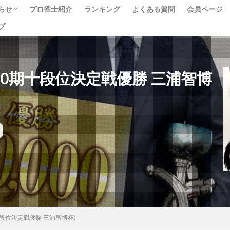
らせ
プロ雀士紹介
ランキング
よくある質問
会員ページ
プ
ベント
ュース
べて
00 (第40期十段位決定戦優勝 三浦智博
第40期十段位決定戦優勝 三浦智博杯)