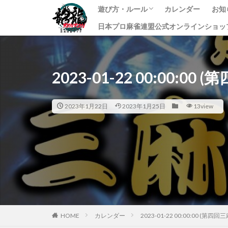
遊び方・ルール
カレンダー
お知
日本プロ麻雀連盟公式オンラインショッ
龍龍のプレイ方法
ルール
課金方法
イ
ニ
す
2023-01-22 00:00:0
2023年1月22日
2023年1月25日
13view
HOME
カレンダー
2023-01-22 00:00:00 (第