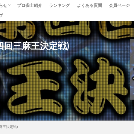
らせ
プロ雀士紹介
ランキング
よくある質問
会員ページ
プ
ベント
ュース
べて
0 (第四回三麻王決定戦)
四回三麻王決定戦)