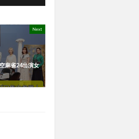
Next
0 (天空麻雀24出演女