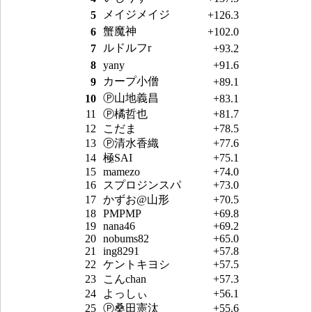
メイジメイジ
5
+126.3
蟹魔神
6
+102.0
ルドルフr
7
+93.2
8
yany
+91.6
カープ小僧
9
+89.1
Ⓟ山地義昌
10
+83.1
11
Ⓟ橘哲也
+81.7
12
こだま
+78.5
13
Ⓟ清水香織
+77.6
14
極SAI
+75.1
15
mamezo
+74.0
16
スプロジンスパ
+73.0
17
かずお@山形
+70.5
18
PMPMP
+69.8
19
nana46
+69.2
20
nobums82
+65.0
21
ing8291
+57.8
22
ケントキヨシ
+57.5
23
こんchan
+57.3
24
よっしぃ
+56.1
25
Ⓟ桑田憲汰
+55.6