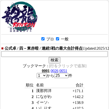
プロ
一般
■
公式卓 / 四－東赤暗 / 連続5戦の最大合計得点
Updated:2025/1
ブックマーク :
[行をクリックで追加]
0001
0026
0051
から
件
順位
名前
合計
漢那邦洋
1
+171.1
にながわ
2
+142.2
イーソ-
3
+138.9
いしりす
4
+137.5