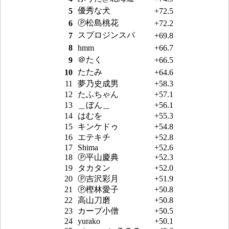
優秀な犬
5
+72.5
Ⓟ松島桃花
6
+72.2
スプロジンスパ
7
+69.8
8
hmm
+66.7
＠たく
9
+66.5
たたみ
10
+64.6
11
夢乃史成男
+58.3
12
たふちゃん
+57.1
13
＿ぼん＿
+56.1
14
はむを
+55.3
15
キンケドゥ
+54.8
16
エテキチ
+52.8
17
Shima
+52.6
18
Ⓟ平山慶典
+52.3
19
タカタン
+52.0
20
Ⓟ吉沢彩月
+51.9
21
Ⓟ樫林愛子
+50.8
22
高山刀磨
+50.8
23
カープ小僧
+50.5
24
yurako
+50.1