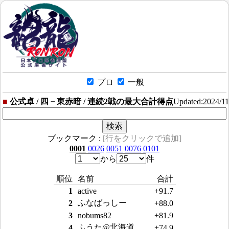
プロ
一般
■
公式卓 / 四－東赤暗 / 連続2戦の最大合計得点
Updated:2024/1
ブックマーク :
[行をクリックで追加]
0001
0026
0051
0076
0101
から
件
順位
名前
合計
1
active
+91.7
ふなばっしー
2
+88.0
3
nobums82
+81.9
ふうた@北海道
4
+74.9