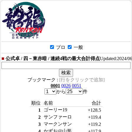
プロ
一般
■
公式卓 / 四－東赤暗 / 連続4戦の最大合計得点
Updated:2024/0
ブックマーク :
[行をクリックで追加]
0001
0026
0051
から
件
順位
名前
合計
ゴーリー19
1
+128.5
サンファーロ
2
+119.4
マークンサン
3
+119.2
かずお@山形
4
+117.9