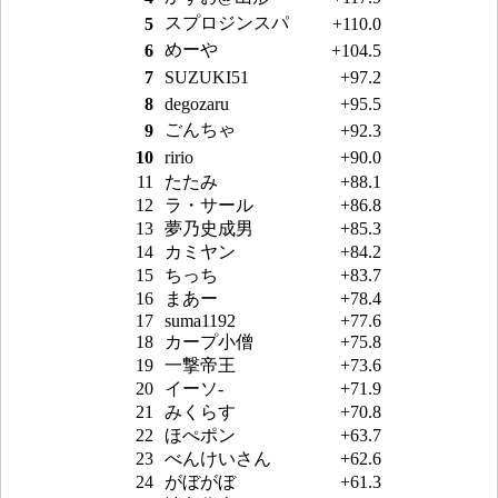
スプロジンスパ
5
+110.0
めーや
6
+104.5
7
SUZUKI51
+97.2
8
degozaru
+95.5
ごんちゃ
9
+92.3
10
ririo
+90.0
11
たたみ
+88.1
12
ラ・サール
+86.8
13
夢乃史成男
+85.3
14
カミヤン
+84.2
15
ちっち
+83.7
16
まあー
+78.4
17
suma1192
+77.6
18
カープ小僧
+75.8
19
一撃帝王
+73.6
20
イーソ-
+71.9
21
みくらす
+70.8
22
ほぺポン
+63.7
23
べんけいさん
+62.6
24
がぼがぼ
+61.3