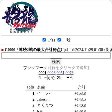
プロ
一般
■
C0001 / 連続2戦の最大合計得点
Updated:2024/11/29 01:38 / 
ブックマーク :
[行をクリックで追加]
0001
0026
0051
0076
から
件
順位
名前
合計
イーソ-
1
+153.8
2
Jakeson
+143.5
とくまつ
3
+140.8
4
Riichi
+138.8