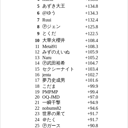
あずき大王
5
+134.8
@ゆう
6
+134.3
7
Ruui
+132.4
Ⓟジェン
8
+125.8
とくだ
9
+122.5
大華火櫻井
10
+108.4
11
Metal91
+108.3
12
みずのえいぬ
+105.9
13
Naru
+105.2
14
Ⓟ武田裕希
+104.7
15
セクシーナイト
+103.4
16
jenta
+102.7
17
夢乃史成男
+101.6
18
こだま
+99.9
19
PMPMP
+99.4
20
OQ-JMD
+97.0
21
一瞬千撃
+94.9
22
nobums82
+94.6
23
世界の果て
+91.7
24
＠たく
+91.7
25
Ⓟガース
+90.8