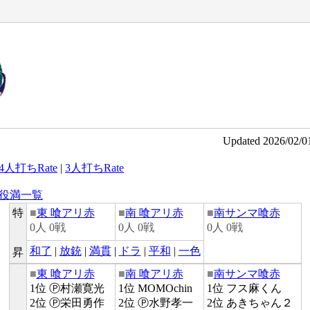
Updated 2026/02/
4人打ちRate
|
3人打ちRate
役満一覧
特
■
東 喰アリ赤
■
南 喰アリ赤
■
南サンマ喰赤
0人 0戦
0人 0戦
0人 0戦
和了
|
放銃
|
満貫
|
ドラ
|
平和
|
一色
昇
■
東 喰アリ赤
■
南 喰アリ赤
■
南サンマ喰赤
1位 Ⓟ村瀬寛光
1位 MOMOchin
1位 フス麻くん
2位 Ⓟ栄田勇作
2位 Ⓟ水野孝一
2位 あきちゃん２