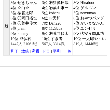
3位 ぜきちゃん
3位 Ⓟ猪鼻拓哉
3位 Hinaboo
4位 ☆白☆
4位 Ⓟ葉山唯一
4位 ゲルルン
一
5位 桜雀太郎
5位 koharu
5位 nomuman
6位 Ⓟ岡田拓也
6位 JP天和
6位 おやつパンダ
7位 Ⓟ荒井伶太
7位 Dan220
7位 かいまなかん
般
8位 pram
8位 1123cba
8位 ユンセリ
9位 tommy
9位 Ⓟ荒井伶太
9位 Ⓟ安良岡真功
10位 成弘君
10位 すき者
10位 一太郎や～い
1447人 21061戦
567人 3314戦
819人 14446戦
和了
|
放銃
|
満貫
|
ドラ
|
平和
|
一色