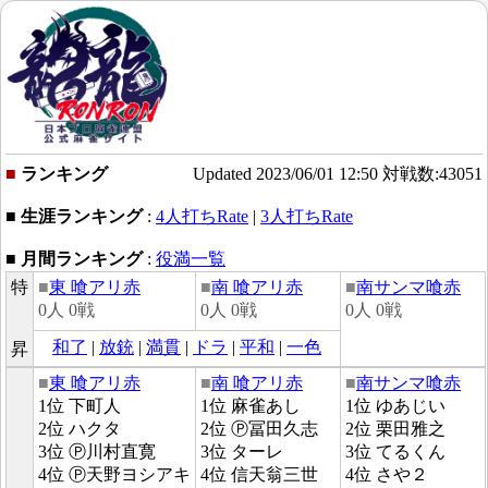
■
ランキング
Updated 2023/06/01 12:50 対戦数:43051
■ 生涯ランキング
:
4人打ちRate
|
3人打ちRate
■ 月間ランキング
:
役満一覧
特
■
東 喰アリ赤
■
南 喰アリ赤
■
南サンマ喰赤
0人 0戦
0人 0戦
0人 0戦
和了
|
放銃
|
満貫
|
ドラ
|
平和
|
一色
昇
■
東 喰アリ赤
■
南 喰アリ赤
■
南サンマ喰赤
1位 下町人
1位 麻雀あし
1位 ゆあじい
2位 ハクタ
2位 Ⓟ冨田久志
2位 栗田雅之
3位 Ⓟ川村直寛
3位 ターレ
3位 てるくん
4位 Ⓟ天野ヨシアキ
4位 信天翁三世
4位 さや２