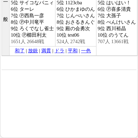
一
5位 サイコなバニィ
5位 1123cba
5位 はいはい！
6位 ターレ
6位 ひかまゆのん
6位 Ⓟ喜多清貴
7位 Ⓟ西島一彦
7位 じんべいさん
7位 大孫子
般
8位 Ⓟ中川竜平
8位 おさるきんぐ
8位 べんけいさん
9位 ろくでなし雀士
9位 殿の会勇次
9位 西川裕晶
10位 Ⓟ櫛田利太
10位 test06
10位 のうてん
1651人 26648戦
524人 2742戦
707人 13661戦
和了
|
放銃
|
満貫
|
ドラ
|
平和
|
一色